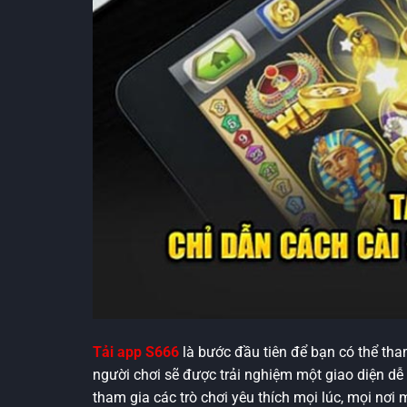
Tải app S666
là bước đầu tiên để bạn có thể tham
người chơi sẽ được trải nghiệm một giao diện dễ 
tham gia các trò chơi yêu thích mọi lúc, mọi nơi