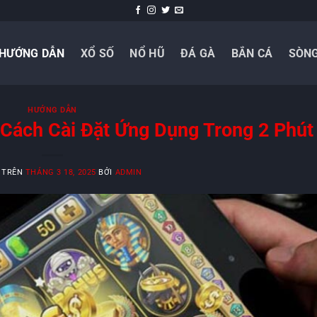
HƯỚNG DẪN
XỔ SỐ
NỔ HŨ
ĐÁ GÀ
BẮN CÁ
SÒNG
HƯỚNG DẪN
 Cách Cài Đặt Ứng Dụng Trong 2 Phút
 TRÊN
THÁNG 3 18, 2025
BỞI
ADMIN