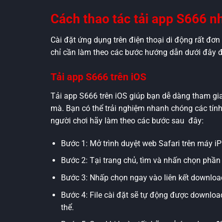
Cách thao tác tải app S666 n
Cài đặt ứng dụng trên điện thoại di động rất đơn
chỉ cần làm theo các bước hướng dẫn dưới đây để
Tải app S666 trên iOS
Tải app S666 trên iOS giúp bạn dễ dàng tham gia 
mà. Bạn có thể trải nghiệm nhanh chóng các tín
người chơi hãy làm theo các bước sau đây:
Bước 1: Mở trình duyệt web Safari trên máy iP
Bước 2: Tại trang chủ, tìm và nhấn chọn phần 
Bước 3: Nhấp chọn ngay vào liên kết downloa
Bước 4: File cài đặt sẽ tự động được downloa
thể.