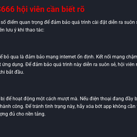
S666 hội viên cần biết rõ
t số điểm quan trọng để đảm bảo quá trình cài đặt diễn ra suôn 
n lưu ý khi thao tác:
thể bỏ qua là đảm bảo mạng internet ổn định. Kết nối mạng chậ
ặt ứng dụng. Để đảm bảo quá trình này diễn ra suôn sẻ, hội viên
khi bắt đầu.
t bị để hoạt động một cách mượt mà. Nếu điện thoại đang đầy b
hành công. Để tránh tình trạng này, hãy xóa bớt app không cần 
ợng đủ cho nền tảng.