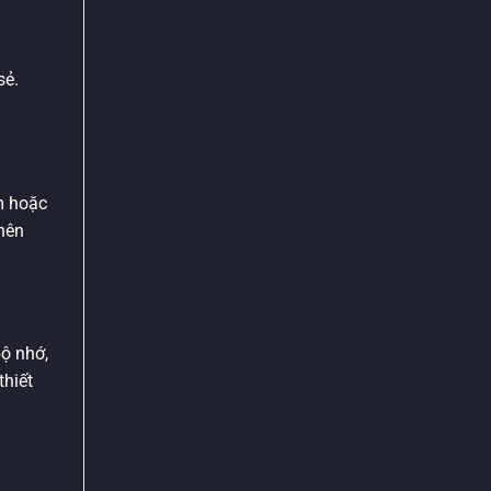
sẻ.
m hoặc
 nên
ộ nhớ,
thiết