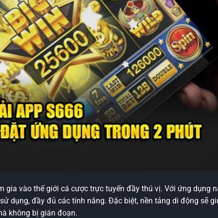
 gia vào thế giới cá cược trực tuyến đầy thú vị. Với ứng dụng n
sử dụng, đầy đủ các tính năng. Đặc biệt, nền tảng di động sẽ g
 mà không bị gián đoạn.