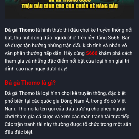
Đá gà Thomo
là hình thức thi đấu chọi kê truyền thống nổi
bật, thu hút đông đảo người chơi trên nền tảng S666. Bạn
sẽ được tận hưởng những trận đấu kịch tính và nhận vô
vàn phần thưởng hấp dẫn. Hãy cùng
S666
khám phá cách
tham gia và những đặc điểm nổi bật của loại hình giải trí
đỉnh cao này ngay dưới đây!
Đá gà Thomo là gì?
Đá gà Thomo là loại hình chọi kê truyền thống, đặc biệt
phổ biến tại các quốc gia Đông Nam Á, trong đó có Việt
Nam. Thomo là tên gọi của đấu trường cho phép người
chơi tham gia cá cược và xem các màn tranh tài trực tiếp.
Các trận tranh tài này thường được tổ chức trong một sân
đấu đặc biệt.