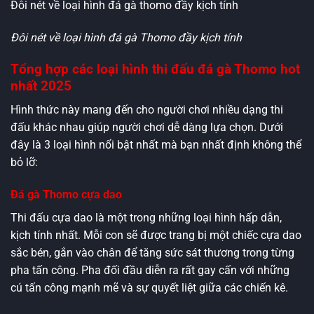
Đôi nét về loại hình đá gà thomo đầy kịch tính
Đôi nét về loại hình đá gà Thomo đầy kịch tính
Tổng hợp các loại hình thi đấu đá gà Thomo hot
nhất 2025
Hình thức này mang đến cho người chơi nhiều dạng thi
đấu khác nhau giúp người chơi dễ dàng lựa chọn. Dưới
đây là 3 loại hình nổi bật nhất mà bạn nhất định không thể
bỏ lỡ:
Đá gà Thomo cựa dao
Thi đấu cựa dao là một trong những loại hình hấp dẫn,
kịch tính nhất. Mỗi con sẽ được trang bị một chiếc cựa dao
sắc bén, gắn vào chân để tăng sức sát thương trong từng
pha tấn công. Pha đối đầu diễn ra rất gay cấn với những
cú tấn công mạnh mẽ và sự quyết liệt giữa các chiến kê.