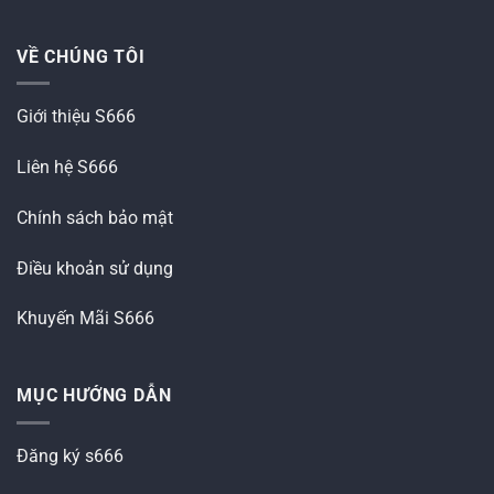
VỀ CHÚNG TÔI
Giới thiệu S666
Liên hệ S666
Chính sách bảo mật
Điều khoản sử dụng
Khuyến Mãi S666
MỤC HƯỚNG DẪN
Đăng ký s666