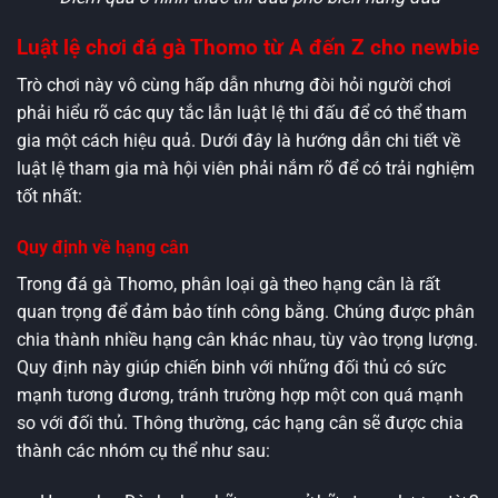
Luật lệ chơi đá gà Thomo từ A đến Z cho newbie
Trò chơi này vô cùng hấp dẫn nhưng đòi hỏi người chơi
phải hiểu rõ các quy tắc lẫn luật lệ thi đấu để có thể tham
gia một cách hiệu quả. Dưới đây là hướng dẫn chi tiết về
luật lệ tham gia mà hội viên phải nắm rõ để có trải nghiệm
tốt nhất:
Quy định về hạng cân
Trong đá gà Thomo, phân loại gà theo hạng cân là rất
quan trọng để đảm bảo tính công bằng. Chúng được phân
chia thành nhiều hạng cân khác nhau, tùy vào trọng lượng.
Quy định này giúp chiến binh với những đối thủ có sức
mạnh tương đương, tránh trường hợp một con quá mạnh
so với đối thủ. Thông thường, các hạng cân sẽ được chia
thành các nhóm cụ thể như sau: