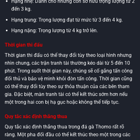
Hạng nhẹ: Dành cho những con sở hữu trọng lượng từ 2
đến 3 kg.
Hạng trung: Trọng lượng đạt từ mức từ 3 đến 4 kg.
Hạng nặng: Trọng lượng từ 4 kg trở lên.
Thời gian thi đấu
Thời gian thi đấu có thể thay đổi tùy theo loại hình nhưng
nhìn chung, các trận tranh tài thường kéo dài từ 5 đến 10
phút. Trong suốt thời gian này, chúng sẽ cố gắng tấn công
đối thủ và bảo vệ mình khỏi đòn tấn công. Thời gian cũng
có thể thay đổi tùy theo sự thỏa thuận của các bên tham
gia. Đặc biệt, màn tranh tài có thể kết thúc sớm hơn nếu
một trong hai con bị hạ gục hoặc không thể tiếp tục.
Quy tắc xác định thắng thua
Quy tắc xác định thắng thua trong đá gà Thomo rất rõ
ràng. Một pha đối đầu có thể kết thúc theo một trong các