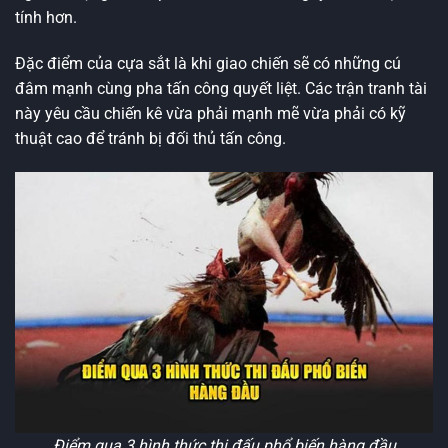
tính hơn.
Đặc điểm của cựa sắt là khi giao chiến sẽ có những cú
đâm mạnh cùng pha tấn công quyết liệt. Các trận tranh tài
này yêu cầu chiến kê vừa phải mạnh mẽ vừa phải có kỹ
thuật cao để tránh bị đối thủ tấn công.
Điểm qua 3 hình thức thi đấu phổ biến hàng đầu