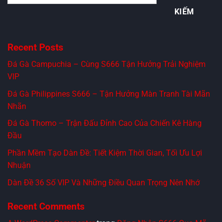
KIẾM
Recent Posts
Đá Gà Campuchia – Cùng S666 Tận Hưởng Trải Nghiệm
VIP
Đá Gà Philippines S666 – Tận Hưởng Màn Tranh Tài Mãn
Nhãn
Đá Gà Thomo – Trận Đấu Đỉnh Cao Của Chiến Kê Hàng
Đầu
Phần Mềm Tạo Dàn Đề: Tiết Kiệm Thời Gian, Tối Ưu Lợi
Nhuận
Dàn Đề 36 Số VIP Và Những Điều Quan Trọng Nên Nhớ
Recent Comments