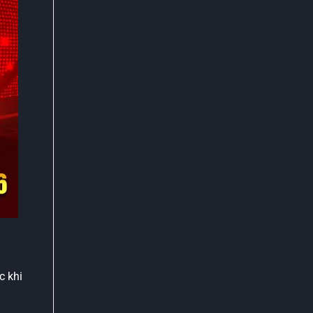
c khi