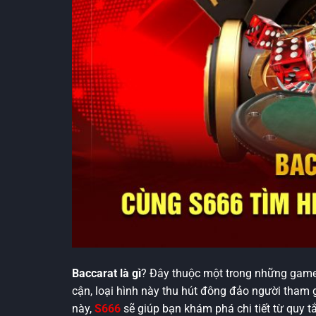
Baccarat là gì
? Đây thuộc một trong những game b
cận, loại hình này thu hút đông đảo người tham g
này,
S666
sẽ giúp bạn khám phá chi tiết từ quy t