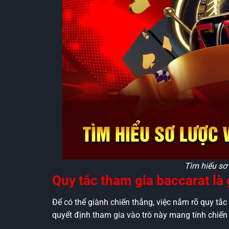
Tìm hiểu sơ 
Quy tắc tham gia baccarat là 
Để có thể giành chiến thắng, việc nắm rõ quy tắc
quyết định tham gia vào trò này mang tính chiến 