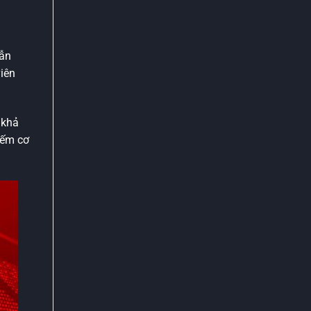
vẫn
viên
 khả
iếm cơ