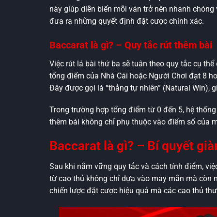
này giúp diễn biến mỗi ván trở nên nhanh chóng 
đưa ra những quyết định đặt cược chính xác.
Baccarat là gì? – Quy tắc rút thêm bài
Việc rút lá bài thứ ba sẽ tuân theo quy tắc cụ 
tổng điểm của Nhà Cái hoặc Người Chơi đạt 8 hoặ
Đây được gọi là “thắng tự nhiên” (Natural Win), 
Trong trường hợp tổng điểm từ 0 đến 5, hệ thống 
thêm bài không chỉ phụ thuộc vào điểm số của m
Baccarat là gì? – Bí quyết gi
Sau khi nắm vững quy tắc và cách tính điểm, việc
từ cao thủ không chỉ dựa vào may mắn mà còn nh
chiến lược đặt cược hiệu quả mà các cao thủ th