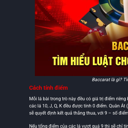
Baccarat là gì? Tì
Cách tính điểm
Mỗi lá bài trong trò này đều có giá trị điểm riêng
các lá 10, J, Q, K đều được tính 0 điểm. Quân Át 
sẽ quyết định kết quả thắng thua, với 9 – số điể
Nếu tổng điểm của các lá vượt quá 9 thì sẽ chỉ t