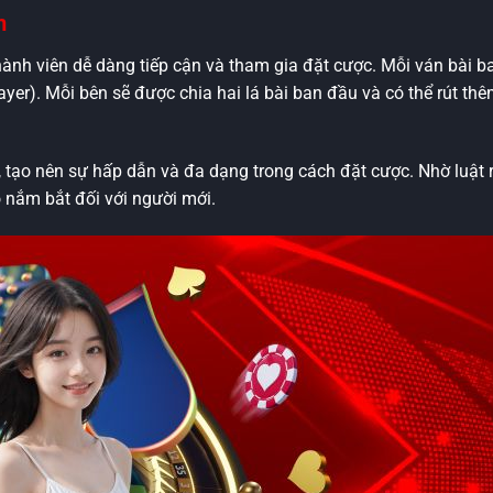
m
hành viên dễ dàng tiếp cận và tham gia đặt cược. Mỗi ván bài b
yer). Mỗi bên sẽ được chia hai lá bài ban đầu và có thể rút thê
g, tạo nên sự hấp dẫn và đa dạng trong cách đặt cược. Nhờ luật 
ó nắm bắt đối với người mới.